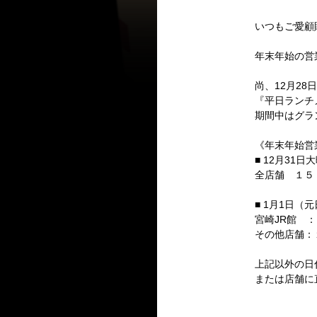
いつもご愛顧
年末年始の営
尚、12月2
『平日ランチ
期間中はグラ
《年末年始営
■ 12月31日
全店舗 １５
■ 1月1日（
宮崎JR館 
その他店舗：
上記以外の日
または店舗に